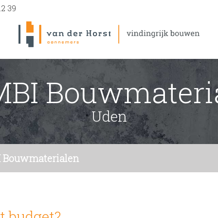
12 39
BI Bouwmateri
Uden
 Bouwmaterialen
 budget?