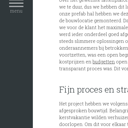
we te duur, dus we hebben dit l
menu
onze prefab hal hebben we dez
de bouwlocatie gemonteerd. Da
we voor de klant het maximale u
werd ieder onderdeel goed af
steeds slimmere oplossingen op
onderaannemers bij betrokken
voortzetten, was een open beg
kostprijzen en
budgetten
open 
transparant proces was. Dit vo
Fijn proces en s
Het project hebben we volgens
afgesproken bouwtijd. Belangri
kerstvakantie wilden verhuize
doorlopen. Om dit voor elkaar 