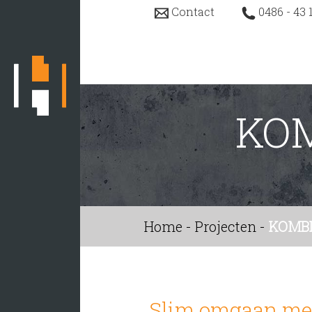
Contact
0486 - 43 
KOM
Home
Uitdagingen
Projecten
Home
-
Projecten
-
KOMBI
Actueel
Werken bij
Slim omgaan met