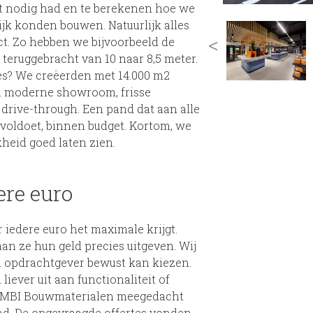
ht nodig had en te berekenen hoe we
ijk konden bouwen. Natuurlijk alles
<
ct. Zo hebben we bijvoorbeeld de
eruggebracht van 10 naar 8,5 meter.
ces? We creëerden met 14.000 m2
n moderne showroom, frisse
drive-through. Een pand dat aan alle
oldoet, binnen budget. Kortom, we
heid goed laten zien.
ere euro
r iedere euro het maximale krijgt.
n ze hun geld precies uitgeven. Wij
en opdrachtgever bewust kan kiezen.
liever uit aan functionaliteit of
KOMBI Bouwmaterialen meegedacht
nd. De opgevraagde offertes vonden