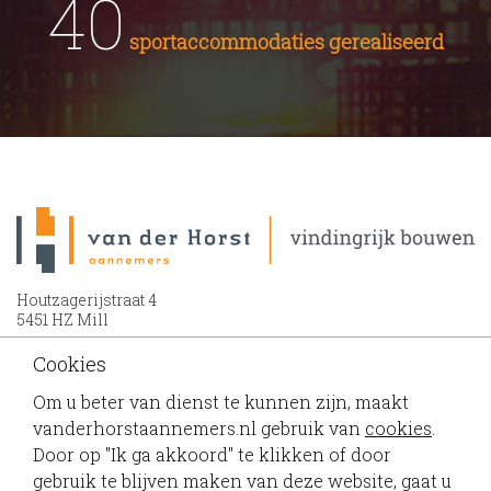
40
sportaccommodaties gerealiseerd
Houtzagerijstraat 4
5451 HZ Mill
Cookies
0486 - 43 12 39
info@vanderhorstaannemers.nl
Om u beter van dienst te kunnen zijn, maakt
vanderhorstaannemers.nl gebruik van
cookies
.
Door op "Ik ga akkoord" te klikken of door
gebruik te blijven maken van deze website, gaat u