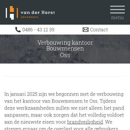
menu
Home
0486 - 43 12 39
Contact
Uitdagingen
Verbouwing kantoor
Bouwmensen
Projecten
Oss
Actueel
Werken bij
Over ons
Contact
In januari 2025 zijn we begonnen met de verbouwing
van het kantoor van Bouwmensen te Oss. Tijdens
deze werkzaamheden zullen we niet alleen het pand
aanpassen, maar ook zorgen dat het volledig voldoet
aan de nieuwste eisen voor
brandveiligheid
. We
streven ernaar om de overlast voor alle gebruikers