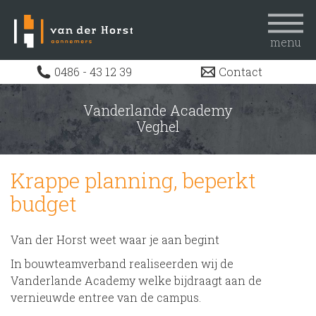
menu
Home
0486 - 43 12 39
Contact
Uitdagingen
Vanderlande Academy
Projecten
Veghel
Actueel
Werken bij
Krappe planning, beperkt
Over ons
budget
Contact
Van der Horst weet waar je aan begint
In bouwteamverband realiseerden wij de
Vanderlande Academy welke bijdraagt aan de
vernieuwde entree van de campus.