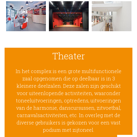
Theater
In het complex is een grote multifunctionele
zaal opgenomen die op deelbaar is in 3
kleinere deelzalen. Deze zalen zijn geschikt
voor uiteenlopende activiteiten, waaronder
toneeluitvoeringen, optredens, uitvoeringen
van de harmonie, danscursussen, zitvoetbal,
carnavalsactiviteiten, etc. In overleg met de
diverse gebruikers is gekozen voor een vast
podium met zijtoneel.