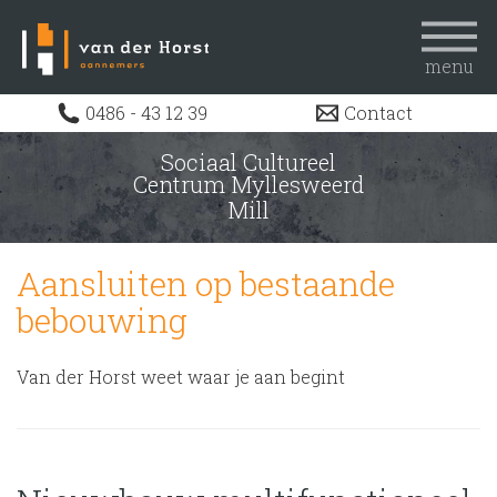
menu
Home
0486 - 43 12 39
Contact
Uitdagingen
Sociaal Cultureel
Centrum Myllesweerd
Projecten
Mill
Actueel
Werken bij
Aansluiten op bestaande
Over ons
bebouwing
Contact
Van der Horst weet waar je aan begint